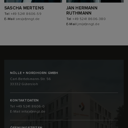
SASCHA MERTENS
JAN HERMANN
RUTHMANN
Tel
+49 5241 8606-59
E-Mail
sms(at)nngt.de
Tel
+49 5241 8606-380
E-Mail
jrn(at)nngt.de
NÖLLE + NORDHORN GMBH
Carl-Bertelsmann-Str. 56
33332 Gütersloh
KONTAKTDATEN
Tel
+49 5241 8606-0
E-Mail
info(at)nngt.de
ÖFFNUNGSZEITEN