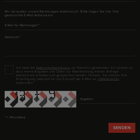
Wir versenden unsere Rechnungen elektronisch. Bitte tragen Sie hier Ihre
gewünschte E-Mail-Adresse ein:
E-Mail für Rechnungen
*
Nachricht
*
Datenschutz
*
Ich habe die
Datenschutzerklärung
zur Kenntnis genommen. Ich stimme zu,
dass meine Angaben und Daten zur Beantwortung meiner Anfrage
elektronisch erhoben und gespeichert werden. Hinweis: Sie können Ihre
Einwilligung jederzeit für die Zukunft per E-Mail an
info(at)nngt.de
widerrufen.*
Captcha
* = Pflichtfeld