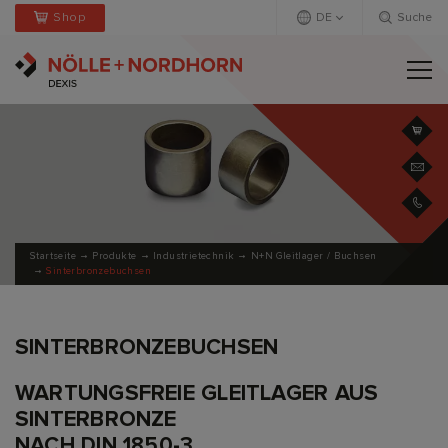
Shop
DE
Suche
Deutsch
Englisch
Startseite
Produkte
Industrietechnik
N+N Gleitlager / Buchsen
Sinterbronzebuchsen
SINTERBRONZEBUCHSEN
WARTUNGSFREIE GLEITLAGER AUS
SINTERBRONZE
NACH DIN 1850-3