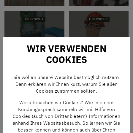
ÜBERSICHT
ÜBERSICHT
SYSTEMTECHNIK
SERVICE
WIR VERWENDEN
COOKIES
MEHR INFOS
MEHR INFOS
Sie wollen unsere Website bestmöglich nutzen?
N+N ONLINESHOP
– Hier finden Sie über 600.000
Dann erklären wir Ihnen kurz, warum Sie allen
Originalprodukte führender Hersteller auf einen Blick.
Cookies zustimmen sollten.
Bequem bestellt und schnell geliefert.
Wozu brauchen wir Cookies? Wie in einem
ZUM SHOP
Kundengespräch sammeln wir mit Hilfe von
Cookies (auch von Drittanbietern) Informationen
anhand Ihres Websitesbesuch. So lernen wir Sie
besser kennen und können auch über Ihren