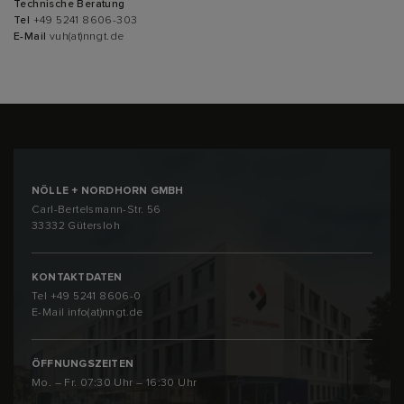
Technische Beratung
Tel
+49 5241 8606-303
E-Mail
vuh(at)nngt.de
NÖLLE + NORDHORN GMBH
Carl-Bertelsmann-Str. 56
33332 Gütersloh
KONTAKTDATEN
Tel
+49 5241 8606-0
E-Mail
info(at)nngt.de
ÖFFNUNGSZEITEN
Mo. – Fr. 07:30 Uhr – 16:30 Uhr