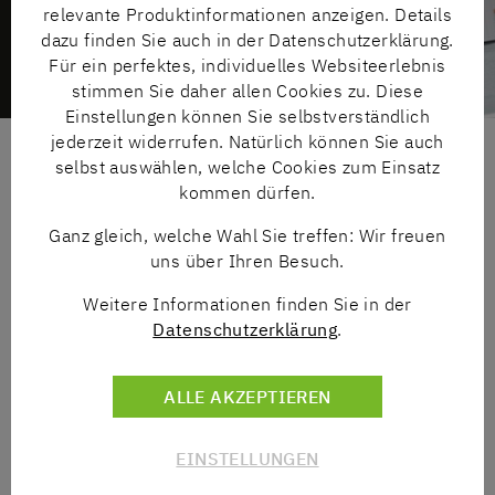
relevante Produktinformationen anzeigen. Details
dazu finden Sie auch in der Datenschutzerklärung.
Für ein perfektes, individuelles Websiteerlebnis
stimmen Sie daher allen Cookies zu. Diese
Einstellungen können Sie selbstverständlich
jederzeit widerrufen. Natürlich können Sie auch
selbst auswählen, welche Cookies zum Einsatz
SPRECHEN SIE UNS AN
kommen dürfen.
Ganz gleich, welche Wahl Sie treffen: Wir freuen
uns über Ihren Besuch.
Weitere Informationen finden Sie in der
Datenschutzerklärung
.
ALLE AKZEPTIEREN
EINSTELLUNGEN
SEBASTIAN KRANZ
MICHAEL TÖWS
Tel
+49 5241 8606-21
Tel
+49 5241 8606-412