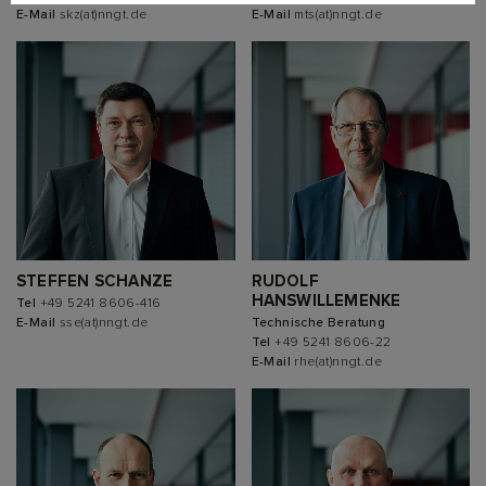
E-Mail
skz(at)nngt.de
E-Mail
mts(at)nngt.de
STEFFEN SCHANZE
RUDOLF
HANSWILLEMENKE
Tel
+49 5241 8606-416
E-Mail
sse(at)nngt.de
Technische Beratung
Tel
+49 5241 8606-22
E-Mail
rhe(at)nngt.de