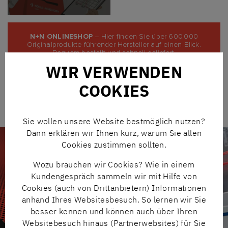
N+N ONLINESHOP
– Hier finden Sie über 600.000
Originalprodukte führender Hersteller auf einen Blick.
Bequem bestellt und schnell geliefert.
WIR VERWENDEN
ZUM SHOP
COOKIES
Sie wollen unsere Website bestmöglich nutzen?
Dann erklären wir Ihnen kurz, warum Sie allen
Cookies zustimmen sollten.
Wozu brauchen wir Cookies? Wie in einem
Kundengespräch sammeln wir mit Hilfe von
Cookies (auch von Drittanbietern) Informationen
anhand Ihres Websitesbesuch. So lernen wir Sie
besser kennen und können auch über Ihren
Websitebesuch hinaus (Partnerwebsites) für Sie