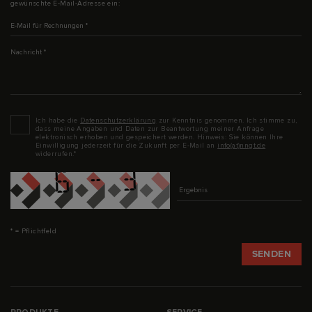
gewünschte E-Mail-Adresse ein:
E-Mail für Rechnungen
*
Nachricht
*
Datenschutz
*
Ich habe die
Datenschutzerklärung
zur Kenntnis genommen. Ich stimme zu,
dass meine Angaben und Daten zur Beantwortung meiner Anfrage
elektronisch erhoben und gespeichert werden. Hinweis: Sie können Ihre
Einwilligung jederzeit für die Zukunft per E-Mail an
info(at)nngt.de
widerrufen.*
Captcha
* = Pflichtfeld