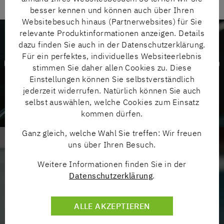
besser kennen und können auch über Ihren
Websitebesuch hinaus (Partnerwebsites) für Sie
relevante Produktinformationen anzeigen. Details
dazu finden Sie auch in der Datenschutzerklärung.
MEHRWERT MIT
SYSTEM
Für ein perfektes, individuelles Websiteerlebnis
Engineering state of the art – von der kompletten Anlage
bis zu
stimmen Sie daher allen Cookies zu. Diese
individuellen Einzellösungen.
Einstellungen können Sie selbstverständlich
jederzeit widerrufen. Natürlich können Sie auch
ZUR SYSTEMTECHNIK
selbst auswählen, welche Cookies zum Einsatz
kommen dürfen.
Ganz gleich, welche Wahl Sie treffen: Wir freuen
uns über Ihren Besuch.
VIEL MEHR ALS NUR
KUNDENDIENST
Weitere Informationen finden Sie in der
Instandhaltung, Reparatur und Überholungen auf höchstem
Datenschutzerklärung
.
Niveau.
ZUM SERVICE
ALLE AKZEPTIEREN