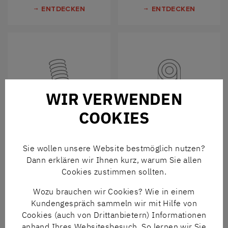
ENTDECKEN
ENTDECKEN
WIR VERWENDEN
WERKZEUGBAU
INDUSTRIETECHNIK
COOKIES
ENTDECKEN
ENTDECKEN
Sie wollen unsere Website bestmöglich nutzen?
DER N+N ONLINESHOP
– Hier finden Sie über 600.000
Dann erklären wir Ihnen kurz, warum Sie allen
Originalprodukte führender Hersteller auf einen Blick.
Cookies zustimmen sollten.
Bequem bestellt und schnell geliefert.
Wozu brauchen wir Cookies? Wie in einem
ZUM SHOP
Kundengespräch sammeln wir mit Hilfe von
Cookies (auch von Drittanbietern) Informationen
anhand Ihres Websitesbesuch. So lernen wir Sie