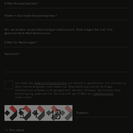
E-Mail Ansprechpartner
*
Telefon + Durchwahl Ansprechpartner
*
Wir versenden unsere Rechnungen elektronisch. Bitte tragen Sie hier Ihre
gewünschte E-Mail-Adresse ein:
E-Mail für Rechnungen
*
Nachricht
*
Datenschutz
*
Ich habe die
Datenschutzerklärung
zur Kenntnis genommen. Ich stimme zu,
dass meine Angaben und Daten zur Beantwortung meiner Anfrage
elektronisch erhoben und gespeichert werden. Hinweis: Sie können Ihre
Einwilligung jederzeit für die Zukunft per E-Mail an
info(at)nngt.de
widerrufen.*
Captcha
* = Pflichtfeld