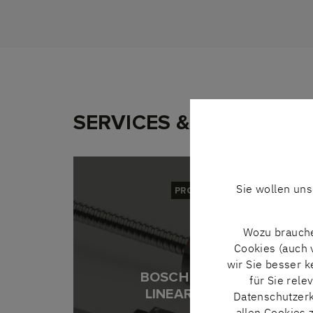
SERVICES & WEITERE 
Sie wollen un
PRODUKT
Wozu brauche
Cookies (auch 
wir Sie besser 
BOSCH REXROTH
für Sie rele
LINEARTECHNIK
Datenschutzerk
allen Cookies 