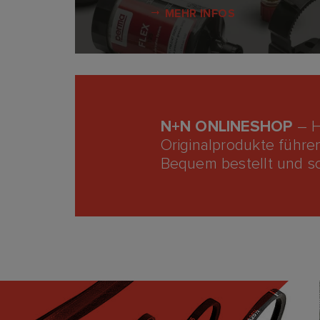
MEHR INFOS
N+N ONLINESHOP
– H
Originalprodukte führen
Bequem bestellt und sch