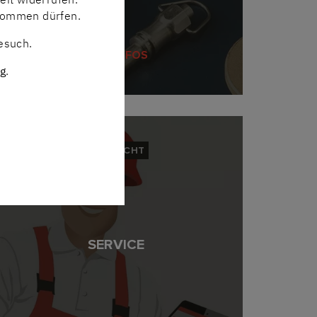
 kommen dürfen.
Besuch.
MEHR INFOS
g
.
ÜBERSICHT
SERVICE