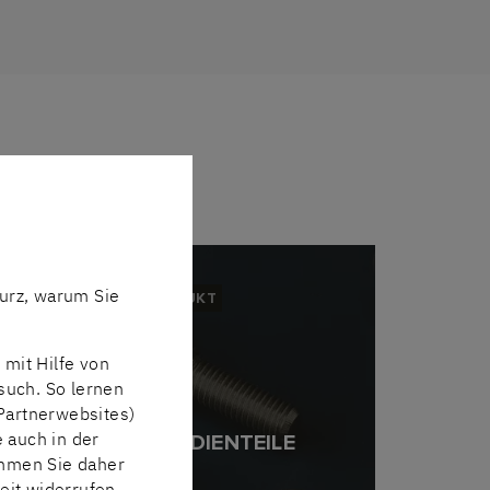
urz, warum Sie
PRODUKT
mit Hilfe von
such. So lernen
Partnerwebsites)
e auch in der
NORM- & BEDIENTEILE
immen Sie daher
eit widerrufen.