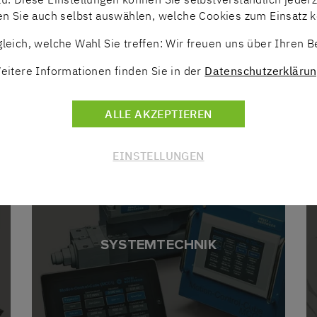
en Sie auch selbst auswählen, welche Cookies zum Einsatz
leich, welche Wahl Sie treffen: Wir freuen uns über Ihren 
MEHR INFOS
eitere Informationen finden Sie in der
Datenschutzerklärun
ALLE AKZEPTIEREN
ÜBERSICHT
EINSTELLUNGEN
SYSTEMTECHNIK