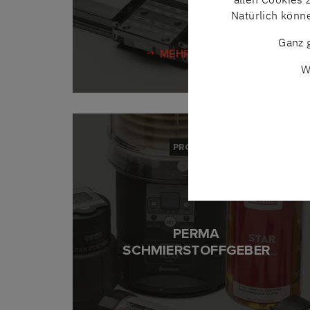
Natürlich könn
Ganz g
MEHR INFOS
W
PRODUKT
PERMA
SCHMIERSTOFFGEBER