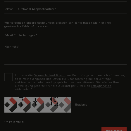
Telefon + Durchwahl Ansprechpartner
*
Wir versenden unsere Rechnungen elektronisch. Bitte tragen Sie hier Ihre
gewünschte E-Mail-Adresse ein:
E-Mail für Rechnungen
*
Nachricht
*
Datenschutz
*
Ich habe die
Datenschutzerklärung
zur Kenntnis genommen. Ich stimme zu,
dass meine Angaben und Daten zur Beantwortung meiner Anfrage
elektronisch erhoben und gespeichert werden. Hinweis: Sie können Ihre
Einwilligung jederzeit für die Zukunft per E-Mail an
info(at)nngt.de
widerrufen.*
Captcha
* = Pflichtfeld