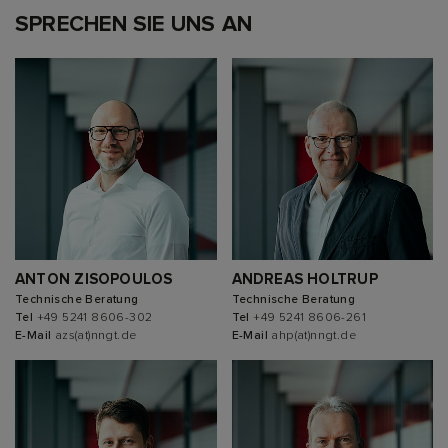
SPRECHEN SIE UNS AN
ANTON ZISOPOULOS
ANDREAS HOLTRUP
Technische Beratung
Technische Beratung
Tel
+49 5241 8606-302
Tel
+49 5241 8606-261
E-Mail
azs(at)nngt.de
E-Mail
ahp(at)nngt.de