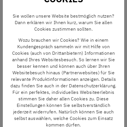
E-Mail
mjs(at)nngt.de
E-Mail
gwn(at)nngt.de
Sie wollen unsere Website bestmöglich nutzen?
Dann erklären wir Ihnen kurz, warum Sie allen
Cookies zustimmen sollten.
Wozu brauchen wir Cookies? Wie in einem
Kundengespräch sammeln wir mit Hilfe von
Cookies (auch von Drittanbietern) Informationen
anhand Ihres Websitesbesuch. So lernen wir Sie
besser kennen und können auch über Ihren
PASCAL HEUMER
NICOLAS LAWRENZ
Websitebesuch hinaus (Partnerwebsites) für Sie
Tel
+49 5241 8606-306
Tel
+49 5241 8606-269
relevante Produktinformationen anzeigen. Details
E-Mail
phr(at)nngt.de
E-Mail
nlz(at)nngt.de
dazu finden Sie auch in der Datenschutzerklärung.
Für ein perfektes, individuelles Websiteerlebnis
stimmen Sie daher allen Cookies zu. Diese
Einstellungen können Sie selbstverständlich
jederzeit widerrufen. Natürlich können Sie auch
selbst auswählen, welche Cookies zum Einsatz
kommen dürfen.