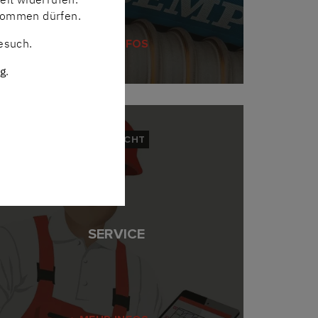
 kommen dürfen.
Besuch.
MEHR INFOS
g
.
ÜBERSICHT
SERVICE