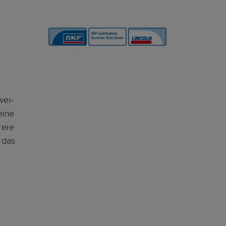
wei-
eine
rere
 das