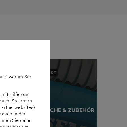
PRODUKT
urz, warum Sie
mit Hilfe von
such. So lernen
Partnerwebsites)
INDUSTRIESCHLÄUCHE & ZUBEHÖR
e auch in der
immen Sie daher
eit widerrufen.