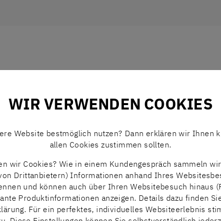
PRODUKTBEREICHE
WIR VERWENDEN COOKIES
PRODUKT
sere Website bestmöglich nutzen? Dann erklären wir Ihnen k
allen Cookies zustimmen sollten.
n wir Cookies? Wie in einem Kundengespräch sammeln wir 
von Drittanbietern) Informationen anhand Ihres Websitesbe
kennen und können auch über Ihren Websitebesuch hinaus (
N+N
vante Produktinformationen anzeigen. Details dazu finden Si
GLEITLAGER / BUCHSEN
lärung. Für ein perfektes, individuelles Websiteerlebnis st
zu. Diese Einstellungen können Sie selbstverständlich jederz