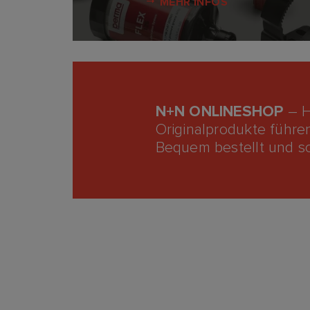
MEHR INFOS
N+N ONLINESHOP
– H
Originalprodukte führen
Bequem bestellt und sch