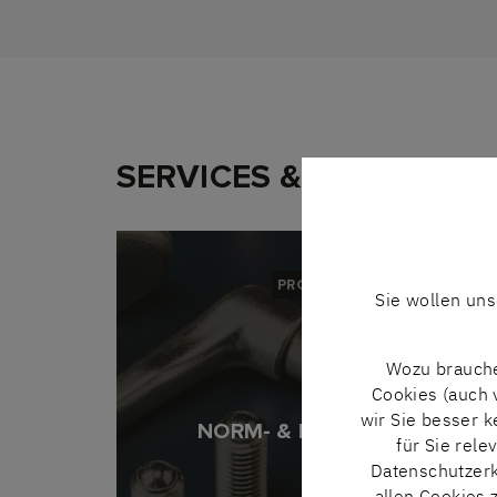
SERVICES & WEITERE 
PRODUKT
Sie wollen un
Wozu brauche
Cookies (auch 
wir Sie besser 
NORM- & BEDIENTEILE
für Sie rele
Datenschutzerk
allen Cookies 