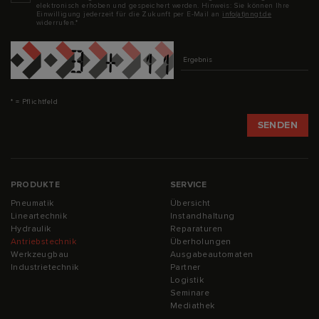
elektronisch erhoben und gespeichert werden. Hinweis: Sie können Ihre
Einwilligung jederzeit für die Zukunft per E-Mail an
info(at)nngt.de
widerrufen.*
Captcha
* = Pflichtfeld
PRODUKTE
SERVICE
Pneumatik
Übersicht
Lineartechnik
Instandhaltung
Hydraulik
Reparaturen
Antriebstechnik
Überholungen
Werkzeugbau
Ausgabeautomaten
Industrietechnik
Partner
Logistik
Seminare
Mediathek