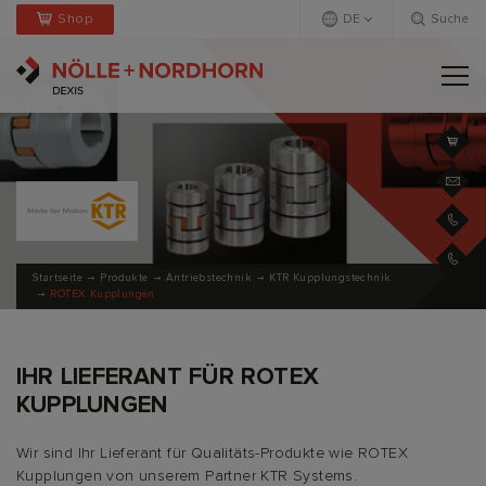
Shop
DE
Suche
Deutsch
Englisch
+
Startseite
Produkte
Antriebstechnik
KTR Kupplungstechnik
ROTEX Kupplungen
IHR LIEFERANT FÜR ROTEX
KUPPLUNGEN
Wir sind Ihr Lieferant für Qualitäts-Produkte wie ROTEX
Kupplungen von unserem Partner KTR Systems.