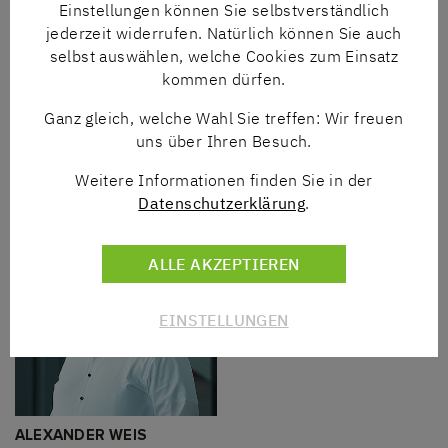
Einstellungen können Sie selbstverständlich
jederzeit widerrufen. Natürlich können Sie auch
selbst auswählen, welche Cookies zum Einsatz
kommen dürfen.
Ganz gleich, welche Wahl Sie treffen: Wir freuen
uns über Ihren Besuch.
DAGMAR BLOTEVOGEL
ESTHER LERCH
Tel
+49 5241 8606-32
Tel
+49 5241 8606-415
Weitere Informationen finden Sie in der
E-Mail
dbl(at)nngt.de
E-Mail
elh(at)nngt.de
Datenschutzerklärung
.
ALLE AKZEPTIEREN
EINSTELLUNGEN
ALEXANDER WEIS