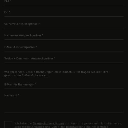
Ort
*
Vorname Ansprechpartner
*
Nachname Ansprechpartner
*
E-Mail Ansprechpartner
*
Telefon + Durchwahl Ansprechpartner
*
Wir versenden unsere Rechnungen elektronisch. Bitte tragen Sie hier Ihre
gewünschte E-Mail-Adresse ein:
E-Mail für Rechnungen
*
Nachricht
*
Datenschutz
*
Ich habe die
Datenschutzerklärung
zur Kenntnis genommen. Ich stimme zu,
dass meine Angaben und Daten zur Beantwortung meiner Anfrage