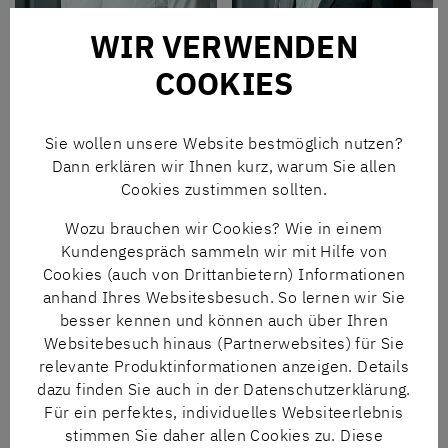
TOM BURKHARD
ELMAR RECKMANN
WIR VERWENDEN
Tel
+49 5241 8606-36
Tel
+49 5241 8606-35
COOKIES
E-Mail
tbd(at)nngt.de
E-Mail
ern(at)nngt.de
Sie wollen unsere Website bestmöglich nutzen?
Dann erklären wir Ihnen kurz, warum Sie allen
Cookies zustimmen sollten.
Wozu brauchen wir Cookies? Wie in einem
Kundengespräch sammeln wir mit Hilfe von
Cookies (auch von Drittanbietern) Informationen
anhand Ihres Websitesbesuch. So lernen wir Sie
ALEXANDER JUNG
KATRIN BIRKE
besser kennen und können auch über Ihren
Tel
+49 5241 8606-428
Tel
+49 5241 8606-37
Websitebesuch hinaus (Partnerwebsites) für Sie
E-Mail
ajg(at)nngt.de
E-Mail
kbe(at)nngt.de
relevante Produktinformationen anzeigen. Details
dazu finden Sie auch in der Datenschutzerklärung.
Für ein perfektes, individuelles Websiteerlebnis
stimmen Sie daher allen Cookies zu. Diese