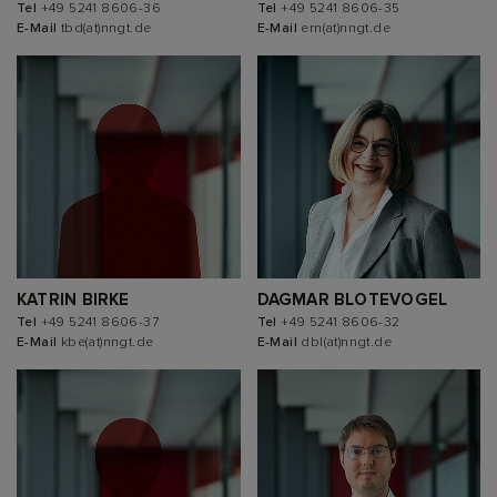
Tel
+49 5241 8606-36
Tel
+49 5241 8606-35
E-Mail
tbd(at)nngt.de
E-Mail
ern(at)nngt.de
KATRIN BIRKE
DAGMAR BLOTEVOGEL
Tel
+49 5241 8606-37
Tel
+49 5241 8606-32
E-Mail
kbe(at)nngt.de
E-Mail
dbl(at)nngt.de