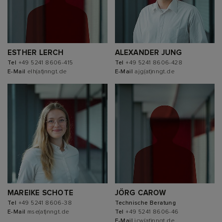
ESTHER LERCH
ALEXANDER JUNG
Tel
+49 5241 8606-415
Tel
+49 5241 8606-428
E-Mail
elh(at)nngt.de
E-Mail
ajg(at)nngt.de
MAREIKE SCHOTE
JÖRG CAROW
Tel
+49 5241 8606-38
Technische Beratung
E-Mail
mse(at)nngt.de
Tel
+49 5241 8606-46
E-Mail
jcw(at)nngt.de